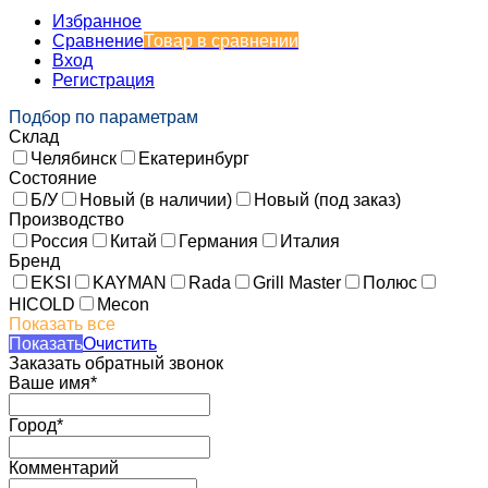
Избранное
Сравнение
Товар в сравнении
Вход
Регистрация
Подбор по параметрам
Склад
Челябинск
Екатеринбург
Состояние
Б/У
Новый (в наличии)
Новый (под заказ)
Производство
Россия
Китай
Германия
Италия
Бренд
EKSI
KAYMAN
Rada
Grill Master
Полюс
HICOLD
Mecon
Показать все
Показать
Очистить
Заказать обратный звонок
Ваше имя*
Город*
Комментарий