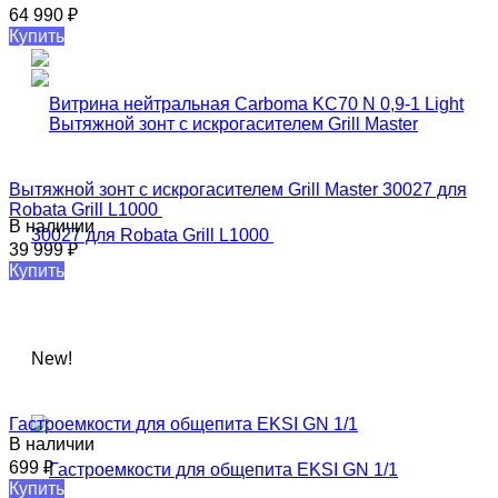
64 990
₽
Купить
Вытяжной​ зонт с искрогасителем​ Grill Master 30027 для
Robata Grill L1000 ​
В наличии
39 999
₽
Купить
New!
Гастроемкости для общепита EKSI GN 1/1
В наличии
699
₽
Купить