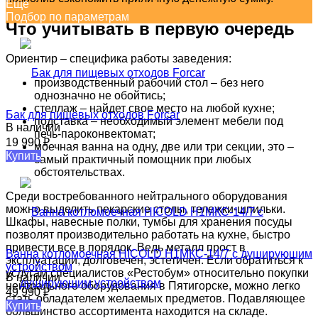
Еще
Подбор по параметрам
Что учитывать в первую очередь
Ориентир – специфика работы заведения:
производственный рабочий стол – без него
однозначно не обойтись;
стеллаж – найдет свое место на любой кухне;
Бак для пищевых отходов Forcar
подставка – необходимый элемент мебели под
В наличии
печь-пароконвектомат;
19 990
₽
моечная ванна на одну, две или три секции, это –
Купить
самый практичный помощник при любых
обстоятельствах.
Среди востребованного нейтрального оборудования
можно выделить пекарские столы, тележки-шпильки.
Шкафы, навесные полки, тумбы для хранения посуды
позволят производительно работать на кухне, быстро
привести все в порядок. Ведь металл прост в
Ванна котломоечная HICOLD Н1МКС-14/7 с душируюшим
эксплуатации, долговечен, эстетичен. Если обратиться к
устройством
услугам специалистов «Рестобум» относительно покупки
В наличии
нейтрального оборудования в Пятигорске, можно легко
49 990
₽
стать обладателем желаемых предметов. Подавляющее
Купить
большинство ассортимента находится на складе.