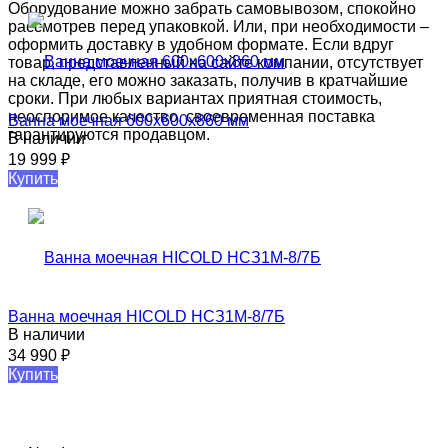
Оборудование можно забрать самовывозом, спокойно
рассмотрев перед упаковкой. Или, при необходимости –
оформить доставку в удобном формате. Если вдруг
товар, представленный на сайте компании, отсутствует
на складе, его можно заказать, получив в кратчайшие
сроки. При любых вариантах приятная стоимость,
неоспоримое качество, своевременная поставка
Ванна моечная 600х600х860​​​ мм
гарантируются продавцом.
В наличии
19 999
₽
Купить
Ванна моечная HICOLD НСЗ1М-8/7Б
В наличии
34 990
₽
Купить