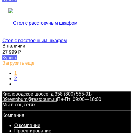
Стол с расстоечным шкафом​
В наличии
27 999
₽
Купить
Загрузить еще
1
2
Кисловодское шоссе, д 35
8 (800) 555-91-
39
restobum@restobum.ru
Пн-Пт: 09:00—18:00
Мы в соц.сетях
Компания
О компании
Проектирование