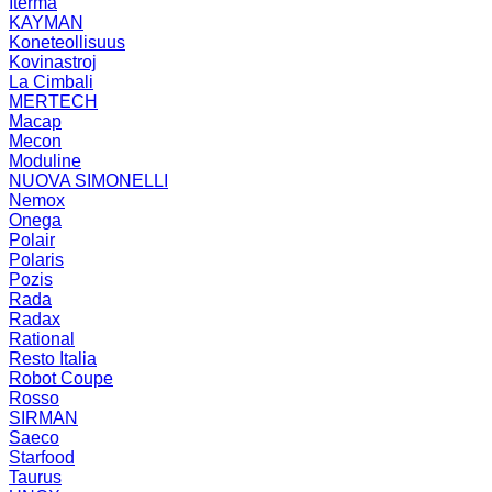
Iterma
KAYMAN
Koneteollisuus
Kovinastroj
La Cimbali
MERTECH
Macap
Mecon
Moduline
NUOVA SIMONELLI
Nemox
Onega
Polair
Polaris
Pozis
Rada
Radax
Rational
Resto Italia
Robot Coupe
Rosso
SIRMAN
Saeco
Starfood
Taurus