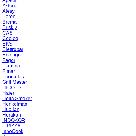
Apach
Astoria
Atesy
Baron
Brema
Briskly
CAS
Cooleq
EKSI
Elettrobar
Enofrigo
Fagor
Fiamma
Fimar
Foodatlas
Grill Master
HICOLD
Haier
Helia Smoker
Henkelman
Hualian
Hurakan
INDOKOR
ITPIZZA
InnoCook