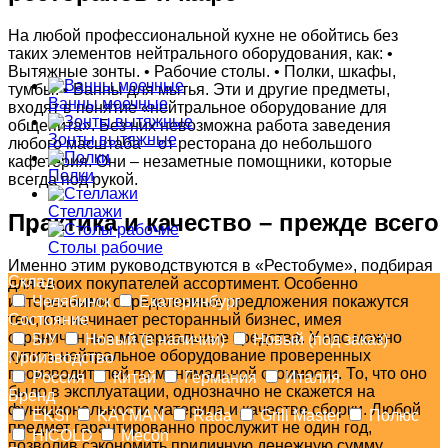
На любой профессиональной кухне не обойтись без
таких элементов нейтрального оборудования, как: •
Вытяжные зонты. • Рабочие столы. • Полки, шкафы,
тумбы. • Ванны для мытья. Эти и другие предметы,
Ванны моечные
входят в понятие «нейтральное оборудование для
общепита». Без них невозможна работа заведения
Зонты вытяжные
любого масштаба – от ресторана до небольшого
кафетерия. Они – незаметные помощники, которые
Полки
всегда под рукой.
Стеллажи
Практика и качество – прежде всего
Столы рабочие
Именно этим руководствуются в «Рестобуме», подбирая
Склад
для своих покупателей ассортимент. Особенно
интересными определенные предложения покажутся
Челябинск
Екатеринбург
тем, кто начинает ресторанный бизнес, имея
Состояние
ограниченные материальные средства. У нас можно
Б/У
Новый (в наличии)
Новый (под заказ)
купить нейтральное оборудование проверенных
Производство
производителей по минимальной стоимости. То, что оно
Россия
Китай
Германия
Италия
было в эксплуатации, однозначно не скажется на
Бренд
функциональности материла и качестве сборки. Любой
EKSI
KAYMAN
Rada
Grill Master
Полюс
предмет гарантированно прослужит не один год,
HICOLD
Mecon
позволив сэкономить приличную денежную сумму.