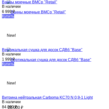
Ванны моечные​ ВМСр "Retail"
В наличии
6 999
₽
Купить
New!
Вертикальная сушка для досок СДВб "Base"
В наличии
1 999
₽
Купить
New!
Витрина нейтральная Carboma KC70 N 0,9-1 Light​
В наличии
84 990
₽
-20 000
₽